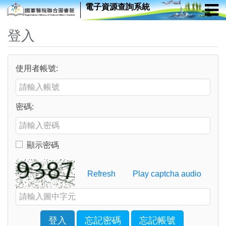
電子資源查詢系統
登入
使用者帳號:
Enter your username or email address
密碼:
Enter your password
顯示密碼
Toggle to show or hide your password
Verification Code
Refresh
Play captcha audio
Enter the characters shown in the image above
登入
忘記密碼
忘記帳號