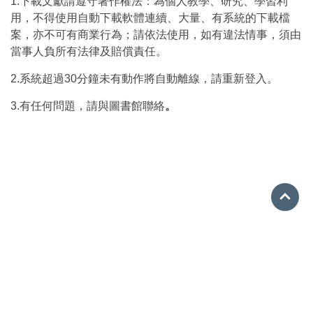
1.下載文獻請遵守著作權法：為個人教學、研究、學習利
用，不得使用自動下載軟體連續、大量、有系統的下載檔
案，亦不可有商業行為；請依法使用，如有違法情事，須由
當事人負所有法律及賠償責任。
2.系統超過30分鐘未有動作將自動離線，請重新登入。
3.有任何問題，請與圖書館聯絡
。
Go 
(02)28959808#603311
lib818h@gmail.com
112台北市北投區新民路60號
User IP:10.5.109.208