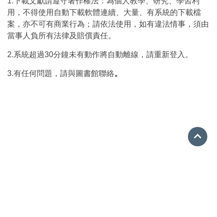
1.下載文獻請遵守著作權法：為個人教學、研究、學習利
用，不得使用自動下載軟體連續、大量、有系統的下載檔
案，亦不可有商業行為；請依法使用，如有違法情事，須由
當事人負所有法律及賠償責任。
2.系統超過30分鐘未有動作將自動離線，請重新登入。
3.有任何問題，請與圖書館聯絡
。
Go 
(02)28959808#603311
lib818h@gmail.com
112台北市北投區新民路60號
User IP:10.4.86.23