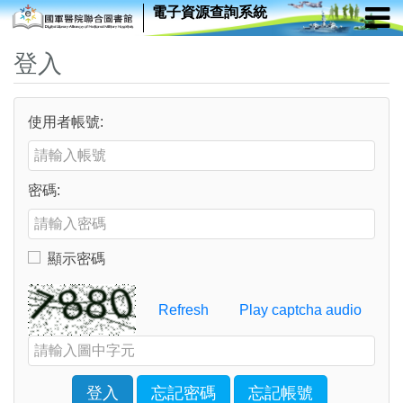
電子資源查詢系統
登入
使用者帳號:
Enter your username or email address
密碼:
Enter your password
顯示密碼
Toggle to show or hide your password
Verification Code
Refresh
Play captcha audio
Enter the characters shown in the image above
登入
忘記密碼
忘記帳號